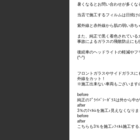
暑くなるとお問い合わせが多くな
当店で施工するフィルムは日焼け
紫外線と赤外線から肌の弱い赤ち
また、純正で黒く着色されている
事故によるガラスの飛散防止にも役立
後続車のヘッドライトの軽減やフ
(^-^)
フロントガラスやサイドガラスに
外線をカット！
※施工出来ない車両もございます
before
純正のﾌﾟﾗｲﾊﾞｼｰｶﾞﾗｽは外から中
after
3％のﾌｨﾙﾑを施工♪見えなくなりまし
before
after
こちらも3％を施工♪ﾌｨﾙﾑ施工すること