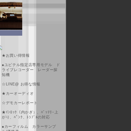
★お買い得情報
●ユピテル指定店専用モデル ド
ライブレコーダー レーダー探
知機
☆LINE@ お得な情報
★カーオーディオ
☆デモカーレポート
★ｲﾝﾛｯｸ（内かぎ）、ﾊﾞｯﾃﾘｰ上
がり、ﾊﾟﾝｸ、ﾄﾗﾌﾞﾙの対応
●カーフィルム カラーサンプ