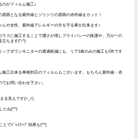
るのがフィルム施工♪
の原因となる紫外線とジリジリの原因の赤外線をカット！
ゃんや女性、紫外線アレルギーの方を守る事が出来ます♪
ガラスに施工することで濃さが増しプライバシーの保護や、万が一の
ちます(^-^)
リップダウンモニターの透過軽減にも、リア1枚のみの施工もOKです
も施工出来る車検対応のフィルムもございます。もちろん紫外線・赤
のでお問い合わせ下さい。
がまる見えです(>_<)
たね(^^)
でﾄﾞﾚｽｱｯﾌﾟ効果も(^^)