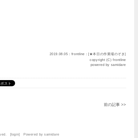
2019.08.05：frontline：[
★本日の作業場のぞき
]
copyright (C)
frontline
powered by
samidare
前の記事 >>
rved. [
login
] Powered by
samidare