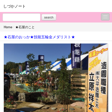
しづかノート
search
Home
/
★石屋のこと
★石屋のこと
★石屋のおっか★技能五輪金メダリスト★
★おぼごのこと
★いいもの見つけた！！
★日々のつぶやき
プロフィール
お問合せ