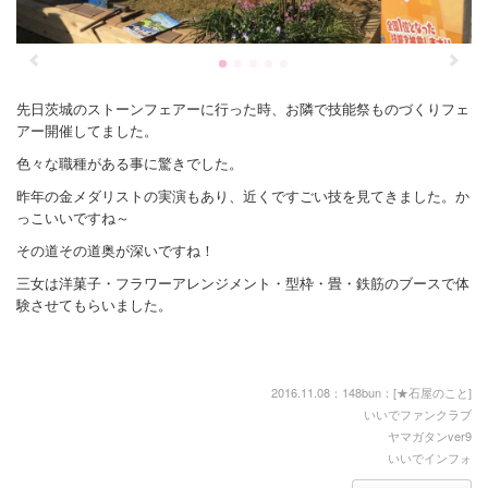
先日茨城のストーンフェアーに行った時、お隣で技能祭ものづくりフェ
アー開催してました。
色々な職種がある事に驚きでした。
昨年の金メダリストの実演もあり、近くですごい技を見てきました。か
っこいいですね～
その道その道奥が深いですね！
三女は洋菓子・フラワーアレンジメント・型枠・畳・鉄筋のブースで体
験させてもらいました。
2016.11.08：148bun：[
★石屋のこと
]
いいでファンクラブ
ヤマガタンver9
いいでインフォ